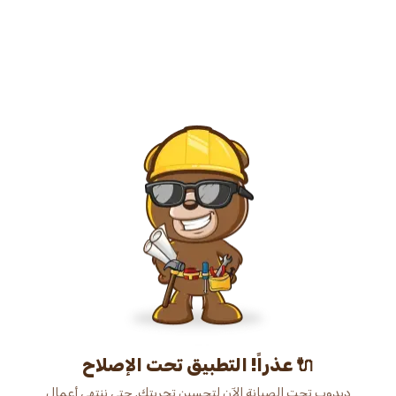
عذراً! التطبيق تحت الإصلاح 🔌
دبدوب تحت الصيانة الآن لتحسين تجربتك. حتى ننتهي أعمال