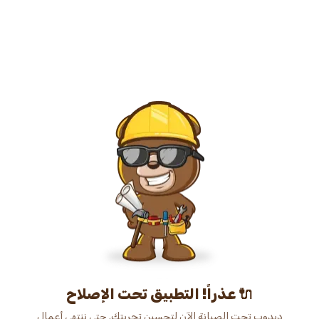
عذراً! التطبيق تحت الإصلاح 🔌
دبدوب تحت الصيانة الآن لتحسين تجربتك. حتى ننتهي أعمال