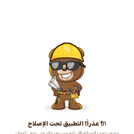
عذراً! التطبيق تحت الإصلاح 🔌
دبدوب تحت الصيانة الآن لتحسين تجربتك. حتى ننتهي أعمال