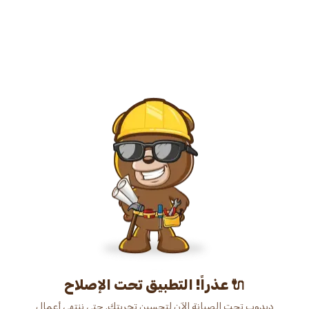
عذراً! التطبيق تحت الإصلاح 🔌
دبدوب تحت الصيانة الآن لتحسين تجربتك. حتى ننتهي أعمال