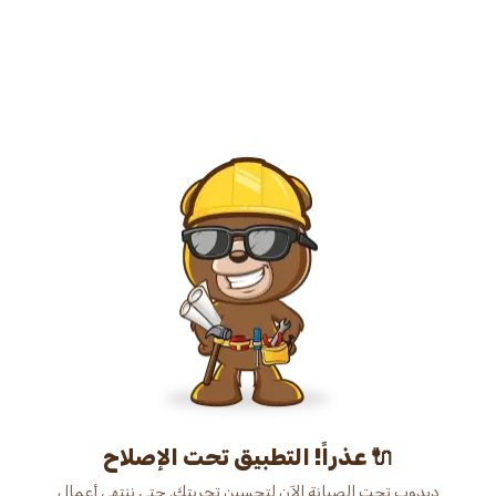
عذراً! التطبيق تحت الإصلاح 🔌
دبدوب تحت الصيانة الآن لتحسين تجربتك. حتى ننتهي أعمال