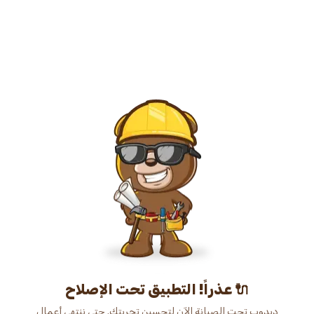
عذراً! التطبيق تحت الإصلاح 🔌
دبدوب تحت الصيانة الآن لتحسين تجربتك. حتى ننتهي أعمال