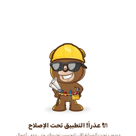
عذراً! التطبيق تحت الإصلاح 🔌
دبدوب تحت الصيانة الآن لتحسين تجربتك. حتى ننتهي أعمال