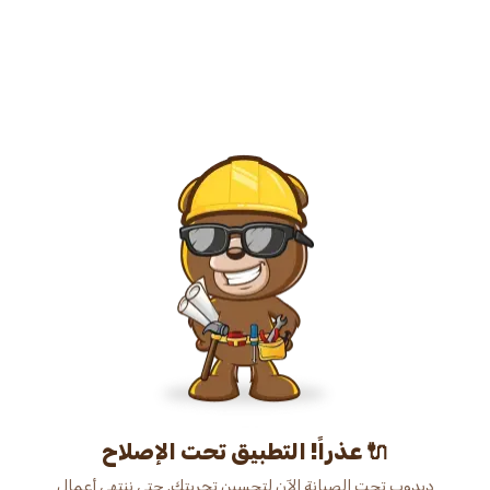
عذراً! التطبيق تحت الإصلاح 🔌
دبدوب تحت الصيانة الآن لتحسين تجربتك. حتى ننتهي أعمال