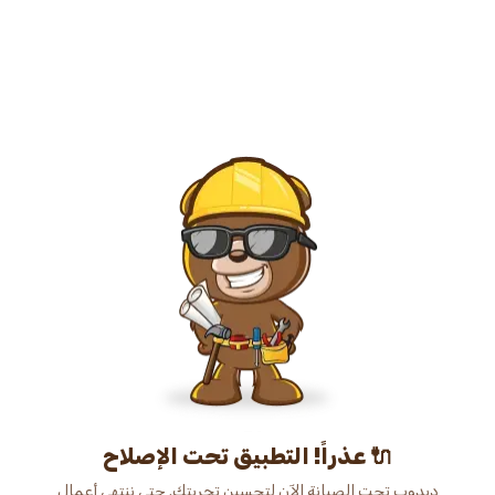
عذراً! التطبيق تحت الإصلاح 🔌
دبدوب تحت الصيانة الآن لتحسين تجربتك. حتى ننتهي أعمال