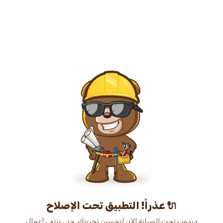
عذراً! التطبيق تحت الإصلاح 🔌
دبدوب تحت الصيانة الآن لتحسين تجربتك. حتى ننتهي أعمال