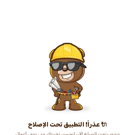
عذراً! التطبيق تحت الإصلاح 🔌
دبدوب تحت الصيانة الآن لتحسين تجربتك. حتى ننتهي أعمال