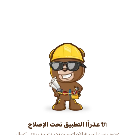
عذراً! التطبيق تحت الإصلاح 🔌
دبدوب تحت الصيانة الآن لتحسين تجربتك. حتى ننتهي أعمال