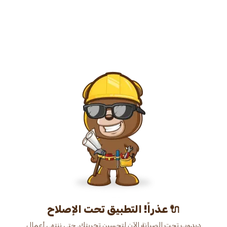
عذراً! التطبيق تحت الإصلاح 🔌
دبدوب تحت الصيانة الآن لتحسين تجربتك. حتى ننتهي أعمال