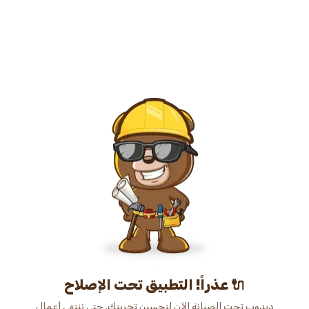
عذراً! التطبيق تحت الإصلاح 🔌
دبدوب تحت الصيانة الآن لتحسين تجربتك. حتى ننتهي أعمال