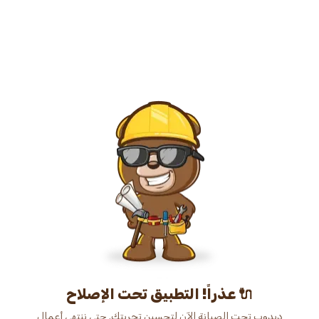
عذراً! التطبيق تحت الإصلاح 🔌
دبدوب تحت الصيانة الآن لتحسين تجربتك. حتى ننتهي أعمال