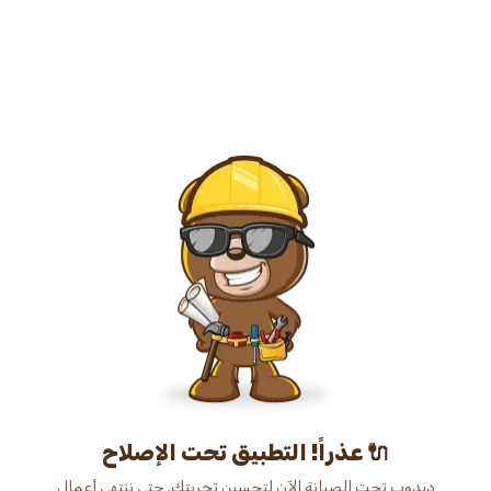
عذراً! التطبيق تحت الإصلاح 🔌
دبدوب تحت الصيانة الآن لتحسين تجربتك. حتى ننتهي أعمال