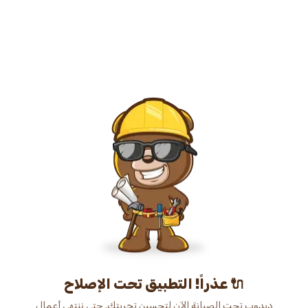
عذراً! التطبيق تحت الإصلاح 🔌
دبدوب تحت الصيانة الآن لتحسين تجربتك. حتى ننتهي أعمال