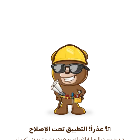
عذراً! التطبيق تحت الإصلاح 🔌
دبدوب تحت الصيانة الآن لتحسين تجربتك. حتى ننتهي أعمال