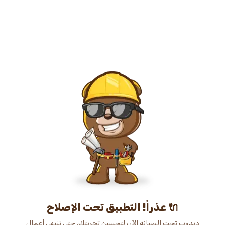
عذراً! التطبيق تحت الإصلاح 🔌
دبدوب تحت الصيانة الآن لتحسين تجربتك. حتى ننتهي أعمال