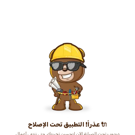
عذراً! التطبيق تحت الإصلاح 🔌
دبدوب تحت الصيانة الآن لتحسين تجربتك. حتى ننتهي أعمال