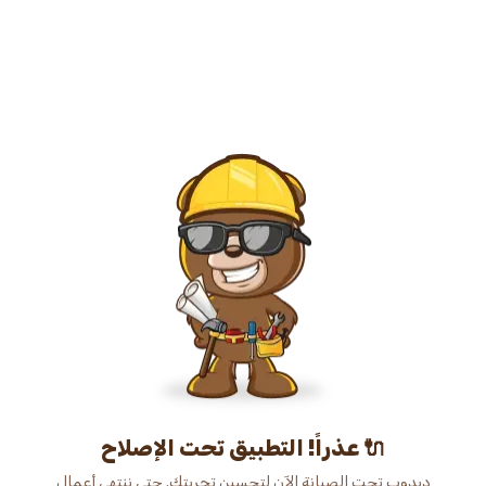
عذراً! التطبيق تحت الإصلاح 🔌
دبدوب تحت الصيانة الآن لتحسين تجربتك. حتى ننتهي أعمال