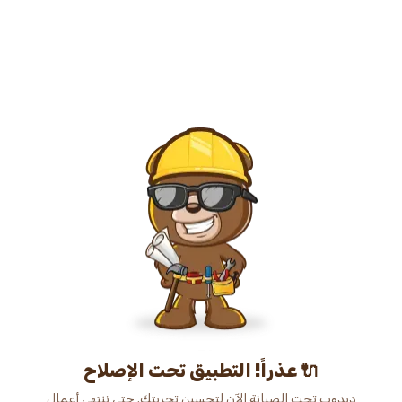
عذراً! التطبيق تحت الإصلاح 🔌
دبدوب تحت الصيانة الآن لتحسين تجربتك. حتى ننتهي أعمال