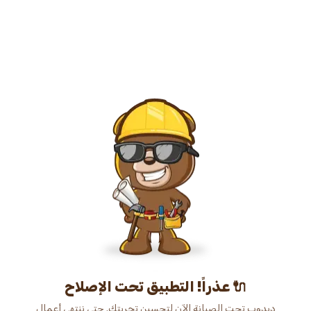
عذراً! التطبيق تحت الإصلاح 🔌
دبدوب تحت الصيانة الآن لتحسين تجربتك. حتى ننتهي أعمال