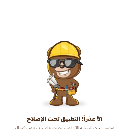
عذراً! التطبيق تحت الإصلاح 🔌
دبدوب تحت الصيانة الآن لتحسين تجربتك. حتى ننتهي أعمال