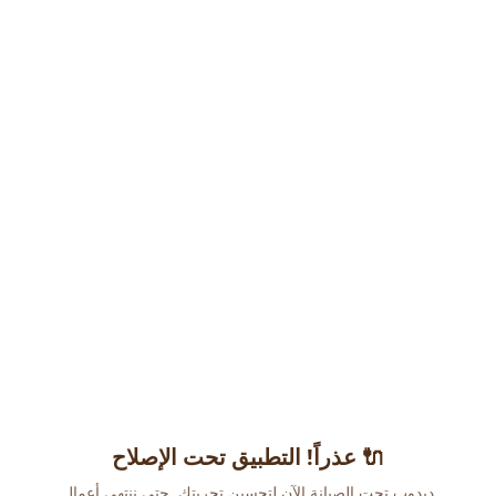
عذراً! التطبيق تحت الإصلاح 🔌
دبدوب تحت الصيانة الآن لتحسين تجربتك. حتى ننتهي أعمال