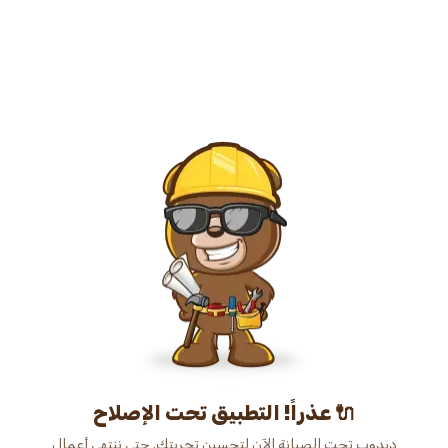
عذراً! التطبيق تحت الإصلاح 🔌
دبدوب تحت الصيانة الآن لتحسين تجربتك. حتى ننتهي أعمال