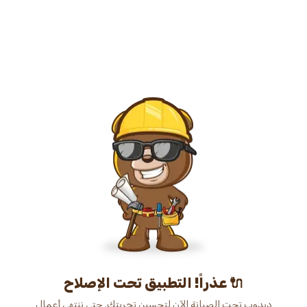
عذراً! التطبيق تحت الإصلاح 🔌
دبدوب تحت الصيانة الآن لتحسين تجربتك. حتى ننتهي أعمال