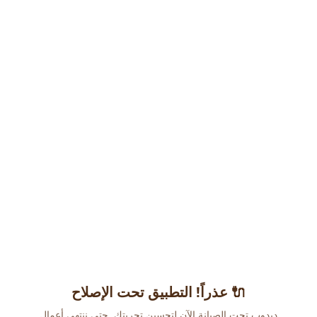
عذراً! التطبيق تحت الإصلاح 🔌
دبدوب تحت الصيانة الآن لتحسين تجربتك. حتى ننتهي أعمال