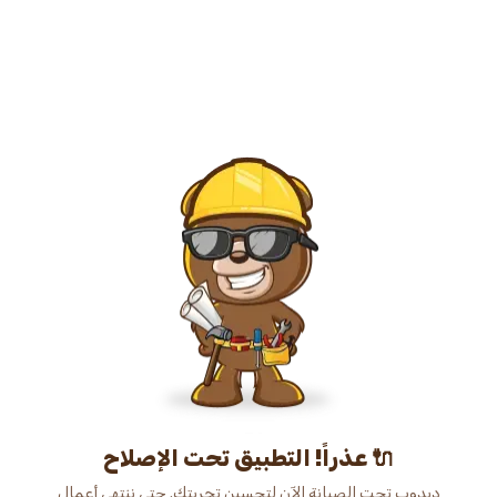
عذراً! التطبيق تحت الإصلاح 🔌
دبدوب تحت الصيانة الآن لتحسين تجربتك. حتى ننتهي أعمال