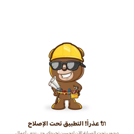
عذراً! التطبيق تحت الإصلاح 🔌
دبدوب تحت الصيانة الآن لتحسين تجربتك. حتى ننتهي أعمال