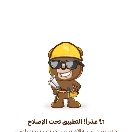
عذراً! التطبيق تحت الإصلاح 🔌
دبدوب تحت الصيانة الآن لتحسين تجربتك. حتى ننتهي أعمال