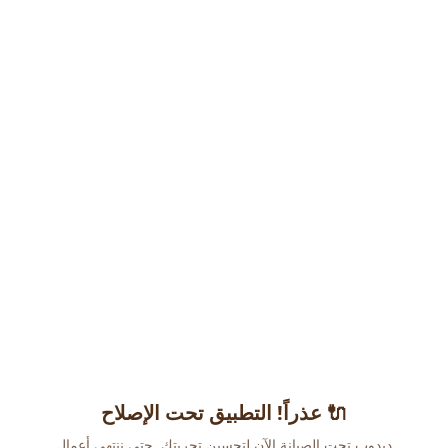
عذراً! التطبيق تحت الإصلاح 🔌
دبدوب تحت الصيانة الآن لتحسين تجربتك. حتى ننتهي أعمال