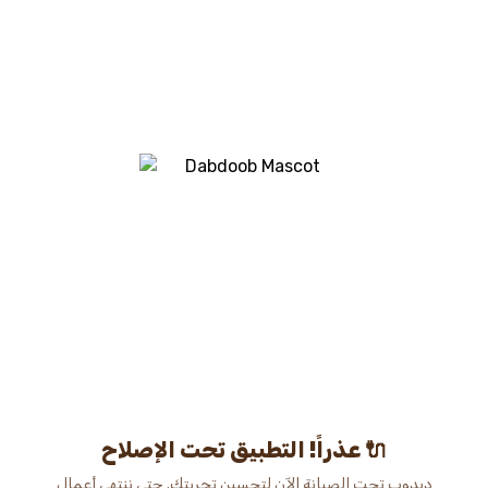
عذراً! التطبيق تحت الإصلاح 🔌
دبدوب تحت الصيانة الآن لتحسين تجربتك. حتى ننتهي أعمال