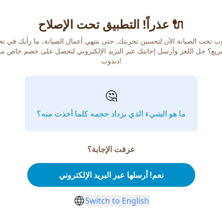
عذراً! التطبيق تحت الإصلاح 🔌
ب تحت الصيانة الآن لتحسين تجربتك. حتى ننتهي أعمال الصيانة، ما رأيك في ت
يع؟ حل اللغز وأرسل إجابتك عبر البريد الإلكتروني لتحصل على خصم خاص م
دبدوب!
🤔
ما هو الشيء الذي يزداد حجمه كلما أخذت منه؟
عرفت الإجابة؟
نعم! أرسلها عبر البريد الإلكتروني
Switch to English