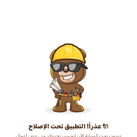
عذراً! التطبيق تحت الإصلاح 🔌
دبدوب تحت الصيانة الآن لتحسين تجربتك. حتى ننتهي أعمال