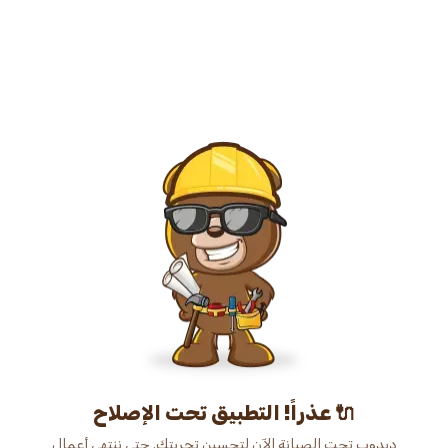
عذراً! التطبيق تحت الإصلاح 🔌
دبدوب تحت الصيانة الآن لتحسين تجربتك. حتى ننتهي أعمال