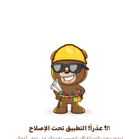
عذراً! التطبيق تحت الإصلاح 🔌
دبدوب تحت الصيانة الآن لتحسين تجربتك. حتى ننتهي أعمال