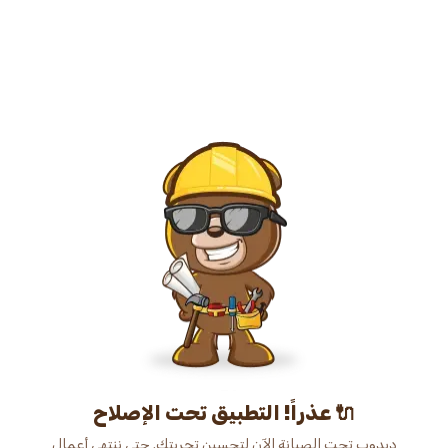
عذراً! التطبيق تحت الإصلاح 🔌
دبدوب تحت الصيانة الآن لتحسين تجربتك. حتى ننتهي أعمال