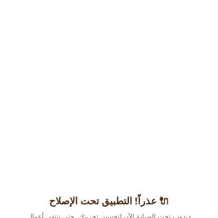
عذراً! التطبيق تحت الإصلاح 🔌
دبدوب تحت الصيانة الآن لتحسين تجربتك. حتى ننتهي أعمال