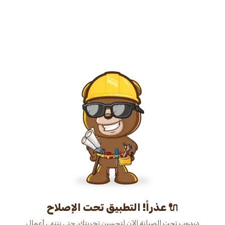
عذراً! التطبيق تحت الإصلاح 🔌
دبدوب تحت الصيانة الآن لتحسين تجربتك. حتى ننتهي أعمال