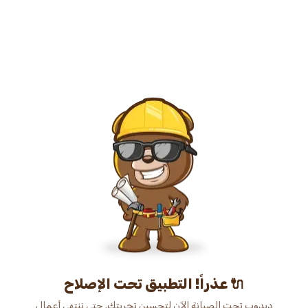
عذراً! التطبيق تحت الإصلاح 🔌
دبدوب تحت الصيانة الآن لتحسين تجربتك. حتى ننتهي أعمال