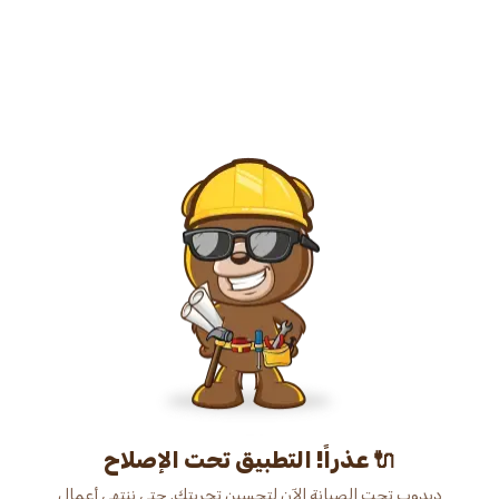
عذراً! التطبيق تحت الإصلاح 🔌
دبدوب تحت الصيانة الآن لتحسين تجربتك. حتى ننتهي أعمال