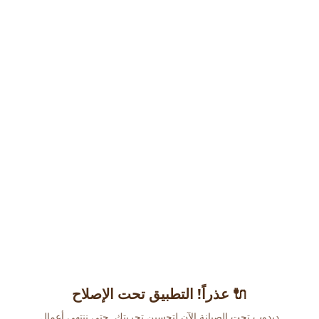
عذراً! التطبيق تحت الإصلاح 🔌
دبدوب تحت الصيانة الآن لتحسين تجربتك. حتى ننتهي أعمال