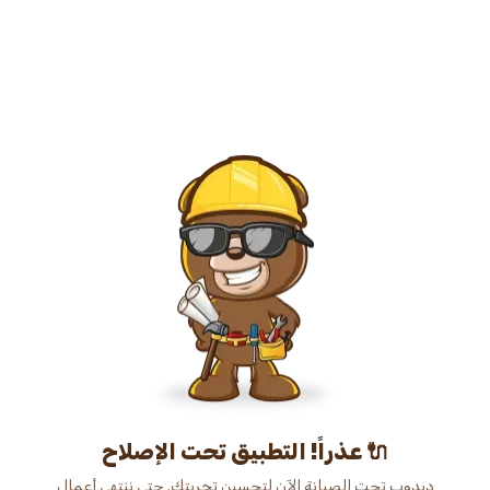
عذراً! التطبيق تحت الإصلاح 🔌
دبدوب تحت الصيانة الآن لتحسين تجربتك. حتى ننتهي أعمال