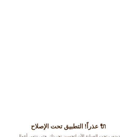
عذراً! التطبيق تحت الإصلاح 🔌
دبدوب تحت الصيانة الآن لتحسين تجربتك. حتى ننتهي أعمال