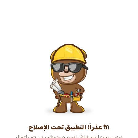
عذراً! التطبيق تحت الإصلاح 🔌
دبدوب تحت الصيانة الآن لتحسين تجربتك. حتى ننتهي أعمال