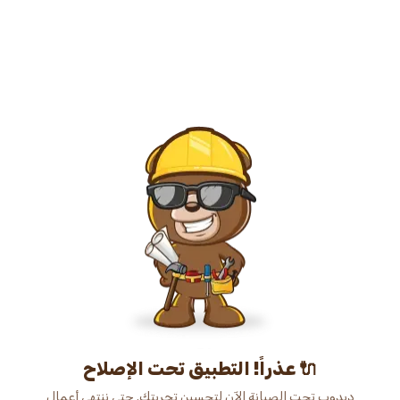
عذراً! التطبيق تحت الإصلاح 🔌
دبدوب تحت الصيانة الآن لتحسين تجربتك. حتى ننتهي أعمال