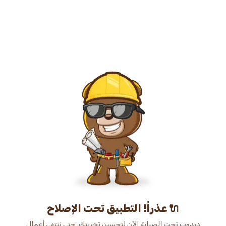
عذراً! التطبيق تحت الإصلاح 🔌
دبدوب تحت الصيانة الآن لتحسين تجربتك. حتى ننتهي أعمال