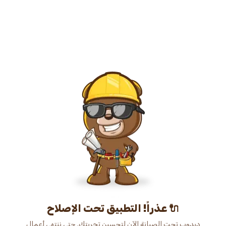
عذراً! التطبيق تحت الإصلاح 🔌
دبدوب تحت الصيانة الآن لتحسين تجربتك. حتى ننتهي أعمال