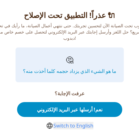
عذراً! التطبيق تحت الإصلاح 🔌
ب تحت الصيانة الآن لتحسين تجربتك. حتى ننتهي أعمال الصيانة، ما رأيك في ت
يع؟ حل اللغز وأرسل إجابتك عبر البريد الإلكتروني لتحصل على خصم خاص م
دبدوب!
🤔
ما هو الشيء الذي يزداد حجمه كلما أخذت منه؟
عرفت الإجابة؟
نعم! أرسلها عبر البريد الإلكتروني
Switch to English